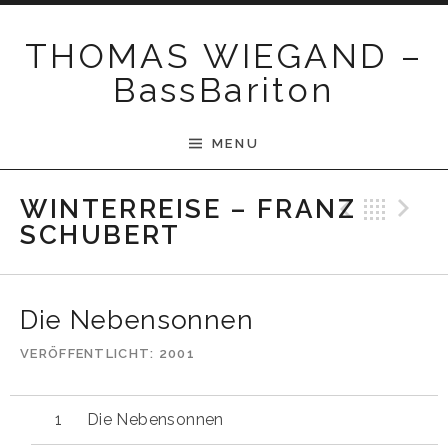
Skip to content
THOMAS WIEGAND –
BassBariton
MENU
Previ
Bac
N
WINTERREISE – FRANZ
SCHUBERT
Die Nebensonnen
VERÖFFENTLICHT
2001
Die Nebensonnen