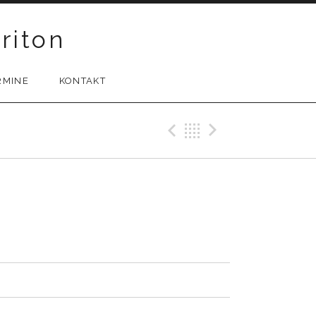
riton
RMINE
KONTAKT
Previous Tr
Back
Next Tr