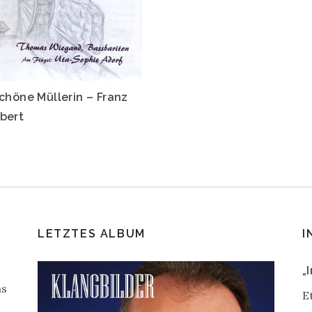
schöne Müllerin – Franz
bert
LETZTES ALBUM
I
„
as
E