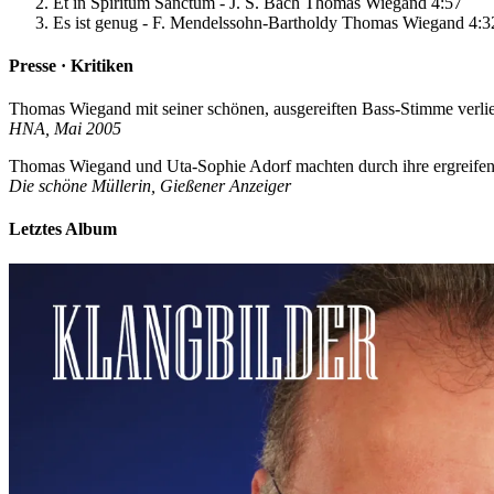
Et in Spiritum Sanctum - J. S. Bach
Thomas Wiegand
4:57
Es ist genug - F. Mendelssohn-Bartholdy
Thomas Wiegand
4:3
Presse · Kritiken
Thomas Wiegand mit seiner schönen, ausgereiften Bass-Stimme verlieh d
HNA, Mai 2005
Thomas Wiegand und Uta-Sophie Adorf machten durch ihre ergreifend
Die schöne Müllerin, Gießener Anzeiger
Letztes Album