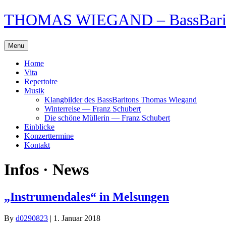
Skip
THOMAS WIEGAND – BassBari
to
content
Menu
Home
Vita
Repertoire
Musik
Klangbilder des BassBaritons Thomas Wiegand
Winterreise — Franz Schubert
Die schöne Müllerin — Franz Schubert
Einblicke
Konzerttermine
Kontakt
Infos · News
„Instrumendales“ in Melsungen
By
d0290823
|
1. Januar 2018