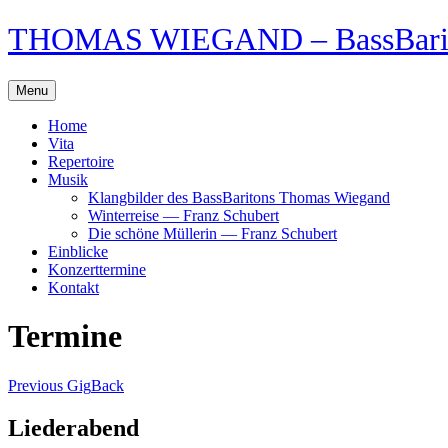
Skip
THOMAS WIEGAND – BassBari
to
content
Menu
Home
Vita
Repertoire
Musik
Klangbilder des BassBaritons Thomas Wiegand
Winterreise — Franz Schubert
Die schöne Müllerin — Franz Schubert
Einblicke
Konzerttermine
Kontakt
Termine
Previous Gig
Back
Liederabend