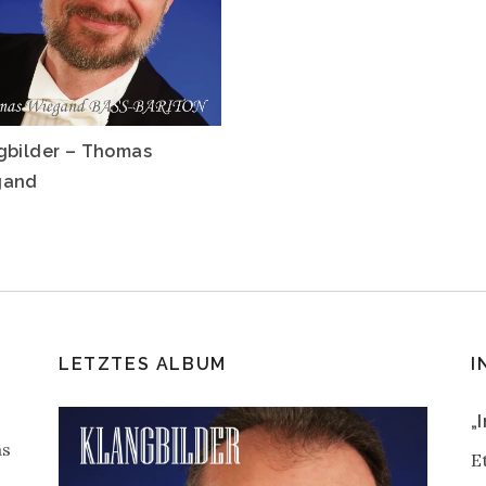
gbilder – Thomas
gand
LETZTES ALBUM
I
„
as
E