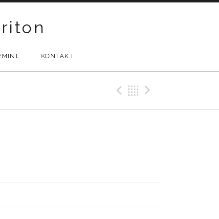
riton
RMINE
KONTAKT
Previous Tr
Back
Next Tr