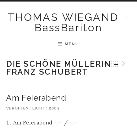
Skip to content
THOMAS WIEGAND –
BassBariton
MENU
Previ
Bac
N
DIE SCHÖNE MÜLLERIN –
FRANZ SCHUBERT
Am Feierabend
VERÖFFENTLICHT
2002
Am Feierabend
-:--
/
-:--